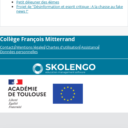
Petit déjeuner des 4èmes
Projet 4e "Désinformation et esprit critique : A la chasse au fake
news !"
Collège François Mitterrand
Contacts
Mentions légales
Chartes d'utilisation
Assistance
Données personnelles