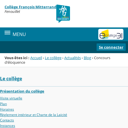
Panneau de gestion des cookies
Collège François Mitterrand
Menu de la rubrique
Contenu
Fenouillet
MENU
Se connecter
Vous êtes ici :
Accueil
›
Le collège
›
Actualités
›
Blog
›
Concours
d'éloquence
Le collège
Présentation du collège
Visite virtuelle
Plan
Horaires
Règlement intérieur et Charte de la Laïcité
Contacts
Instances