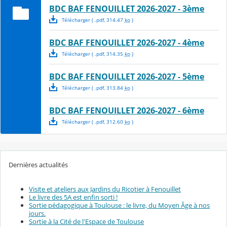
BDC BAF FENOUILLET 2026-2027 - 3ème
Télécharger
( .
pdf
,
314.47
ko
)
BDC BAF FENOUILLET 2026-2027 - 4ème
Télécharger
( .
pdf
,
314.35
ko
)
BDC BAF FENOUILLET 2026-2027 - 5ème
Télécharger
( .
pdf
,
313.84
ko
)
BDC BAF FENOUILLET 2026-2027 - 6ème
Télécharger
( .
pdf
,
312.60
ko
)
Dernières actualités
Visite et ateliers aux Jardins du Ricotier à Fenouillet
Le livre des 5A est enfin sorti !
Sortie pédagogique à Toulouse : le livre, du Moyen Âge à nos
jours.
Sortie à la Cité de l'Espace de Toulouse