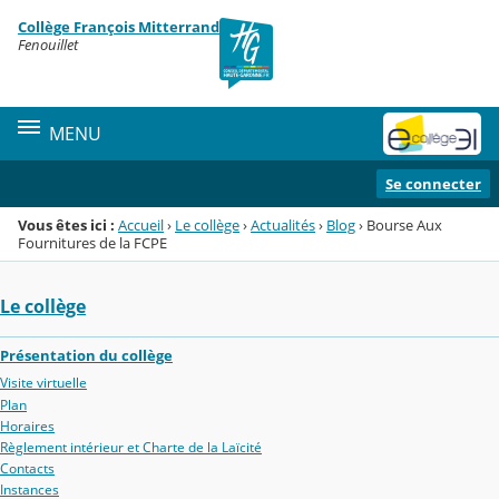
Panneau de gestion des cookies
Collège François Mitterrand
Menu de la rubrique
Contenu
Fenouillet
MENU
Se connecter
Vous êtes ici :
Accueil
›
Le collège
›
Actualités
›
Blog
›
Bourse Aux
Fournitures de la FCPE
Le collège
Présentation du collège
Visite virtuelle
Plan
Horaires
Règlement intérieur et Charte de la Laïcité
Contacts
Instances