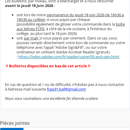
Les bulletins, par niveau, sont à télécharger et à nous retourner
avant le jeudi 18 Juin 2026
:
soit lors de notre
permanence du jeudi 18 juin 2026 de 16h30 à
18h30 au collège
, si vous payez par chèque
(possibilité également de glisser votre commande dans la
boîte
aux lettres FCPE
, à côté de la vie scolaire, à l’intérieur du
collège, au plus tard le 18 juin 2026)
soit
par mail,
si vous payez par virement.
Dans ce cas, vous
pouvez remplir directement votre bon de commande sur votre
téléphone avec l'appli "Adobe Sign&Fill", ou sur votre
ordinateur en utilisant Adobe Acrobat Reader (gratuit)
:
https://helpx.adobe.com/fr/reader/using/fill-and-sign.html
!! Bulletins disponibles en bas de cet article !!
En cas de question et / ou de difficulté, n’hésitez pas à nous contacter
à l’adresse mail suivante
fcpe31.baf@gmail.com
Nous vous souhaitons une excellente fin d’année scolaire
Pièces jointes