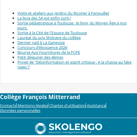
Visite et ateliers aux Jardins du Ricotier à Fenouillet
Le livre des 5A est enfin sorti !
Sortie pédagogique à Toulouse : le livre, du Moyen Âge à nos
jours.
Sortie à la Cité de l'Espace de Toulouse
Lauréat du prix littéraire du collège
Dernier raid à La Ganguise
Concours d'éloquence 2026
Bourse Aux Fournitures de la FCPE
Petit déjeuner des 4èmes
Projet 4e "Désinformation et esprit critique : A la chasse au fake
news !"
Collège François Mitterrand
Contacts
Mentions légales
Chartes d'utilisation
Assistance
Données personnelles