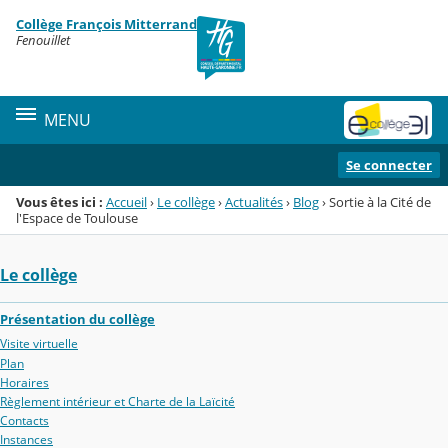
Panneau de gestion des cookies
Collège François Mitterrand
Menu de la rubrique
Contenu
Fenouillet
MENU
Se connecter
Vous êtes ici :
Accueil
›
Le collège
›
Actualités
›
Blog
›
Sortie à la Cité de
l'Espace de Toulouse
Le collège
Présentation du collège
Visite virtuelle
Plan
Horaires
Règlement intérieur et Charte de la Laïcité
Contacts
Instances