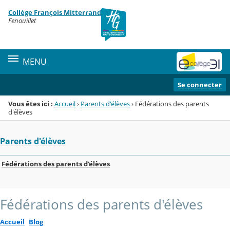
Panneau de gestion des cookies
Collège François Mitterrand
Menu de la rubrique
Contenu
Fenouillet
MENU
Se connecter
Vous êtes ici :
Accueil
›
Parents d'élèves
›
Fédérations des parents
d'élèves
Parents d'élèves
Fédérations des parents d'élèves
Fédérations des parents d'élèves
Accueil
Blog