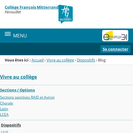
Panneau de gestion des cookies
Collège François Mitterrand
Menu de la rubrique
Contenu
Fenouillet
MENU
Se connecter
Vous êtes ici :
Accueil
›
Vivre au collège
›
Dispositifs
›
Blog
Vivre au collège
Sections / Options
Sections sportives RAID et Aviron
Chorale
Latin
LCEA
Dispositifs
ULIS