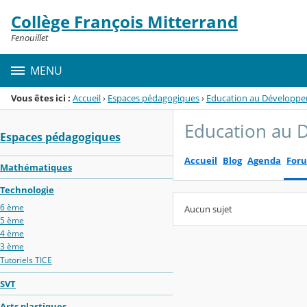
Panneau de gestion des cookies
Collège François Mitterrand
Menu de la rubrique
Contenu
Fenouillet
MENU
Vous êtes ici :
Accueil
›
Espaces pédagogiques
›
Education au Développe
Education au 
Espaces pédagogiques
Accueil
Blog
Agenda
For
Mathématiques
Technologie
6 ème
Aucun sujet
5 ème
4 ème
3 ème
Tutoriels TICE
SVT
Arts plastiques