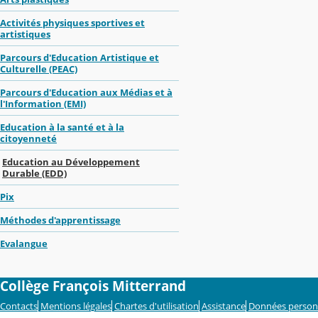
Activités physiques sportives et
artistiques
Parcours d'Education Artistique et
Culturelle (PEAC)
Parcours d'Education aux Médias et à
l'Information (EMI)
Education à la santé et à la
citoyenneté
Education au Développement
Durable (EDD)
Pix
Méthodes d'apprentissage
Evalangue
Collège François Mitterrand
Contacts
Mentions légales
Chartes d'utilisation
Assistance
Données person