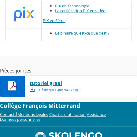
PIX en Technologie
La certification PIX en vidéo
PIX en 6ème
Le binaire qu'est-ce que c'est ?
Pièces jointes
tutoriel graal
Télécharger
( .
pdf
,
943.77
ko
)
Collège François Mitterrand
Contacts
Mentions légales
Chartes d'utilisation
Assistance
Données personnelles