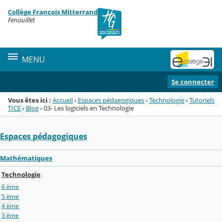
Panneau de gestion des cookies
Collège François Mitterrand
Menu de la rubrique
Contenu
Fenouillet
MENU
Se connecter
Vous êtes ici :
Accueil
›
Espaces pédagogiques
›
Technologie
›
Tutoriels
TICE
›
Blog
›
03- Les logiciels en Technologie
Espaces pédagogiques
Mathématiques
Technologie
6 ème
5 ème
4 ème
3 ème