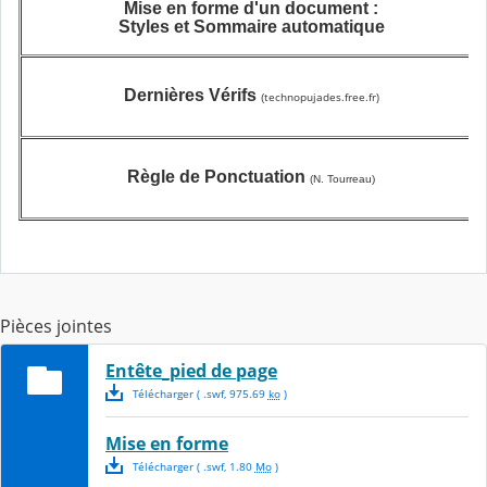
Mise en forme d'un document :
Styles et Sommaire automatique
Dernières Vérifs
technopujades.free.fr)
(
Règle de Ponctuation
(N. Tourreau)
Pièces jointes
Entête_pied de page
Télécharger
( .
swf
,
975.69
ko
)
Mise en forme
Télécharger
( .
swf
,
1.80
Mo
)