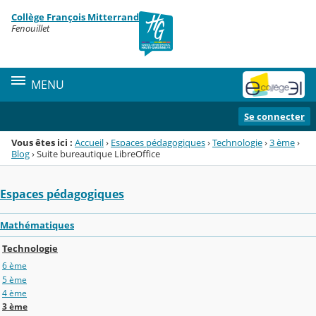
Panneau de gestion des cookies
Collège François Mitterrand
Menu de la rubrique
Contenu
Fenouillet
MENU
Se connecter
Vous êtes ici :
Accueil
›
Espaces pédagogiques
›
Technologie
›
3 ème
›
Blog
›
Suite bureautique LibreOffice
Espaces pédagogiques
Mathématiques
Technologie
6 ème
5 ème
4 ème
3 ème