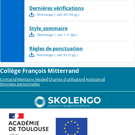
Dernières vérifications
Télécharger
( .
pdf
,
307.09
ko
)
Style_sommaire
Télécharger
( .
swf
,
1.71
Mo
)
Règles de ponctuation
Télécharger
( .
pdf
,
50.27
ko
)
Collège François Mitterrand
Contacts
Mentions légales
Chartes d'utilisation
Assistance
Données personnelles