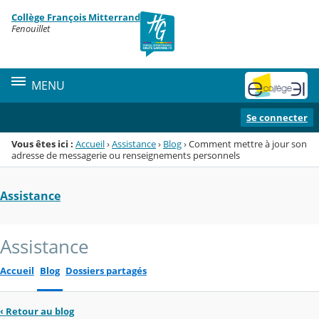
Panneau de gestion des cookies
Collège François Mitterrand
Menu de la rubrique
Contenu
Fenouillet
MENU
Se connecter
Vous êtes ici :
Accueil
›
Assistance
›
Blog
›
Comment mettre à jour son
adresse de messagerie ou renseignements personnels
Assistance
Assistance
Accueil
Blog
Dossiers partagés
‹
Retour au blog