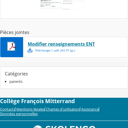
Pièces jointes
Modifier renseignements ENT
Télécharger
( .
pdf
,
265.97
ko
)
Catégories
parents
Collège François Mitterrand
Contacts
Mentions légales
Chartes d'utilisation
Assistance
Données personnelles