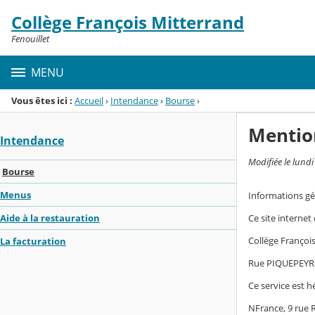
Panneau de gestion des cookies
Collège François Mitterrand
Menu de la rubrique
Contenu
Fenouillet
MENU
Vous êtes ici :
Accueil
›
Intendance
›
Bourse
›
Mentio
Intendance
Modifiée le lund
Bourse
Menus
Informations gé
Ce site internet
Aide à la restauration
Collège Franço
La facturation
Rue PIQUEPEYR
Ce service est h
NFrance, 9 rue