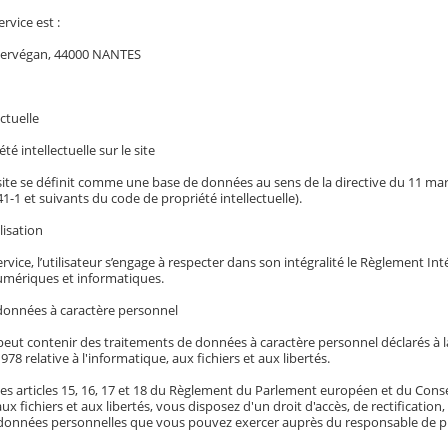
ervice est :
Kervégan, 44000 NANTES
ctuelle
té intellectuelle sur le site
 site se définit comme une base de données au sens de la directive du 11 mars 
341-1 et suivants du code de propriété intellectuelle).
lisation
service, l’utilisateur s’engage à respecter dans son intégralité le Règlement I
mériques et informatiques.
données à caractère personnel
eut contenir des traitements de données à caractère personnel déclarés à la 
978 relative à l'informatique, aux fichiers et aux libertés.
es articles 15, 16, 17 et 18 du Règlement du Parlement européen et du Conseil 
aux fichiers et aux libertés, vous disposez d'un droit d'accès, de rectificatio
données personnelles que vous pouvez exercer auprès du responsable de pu