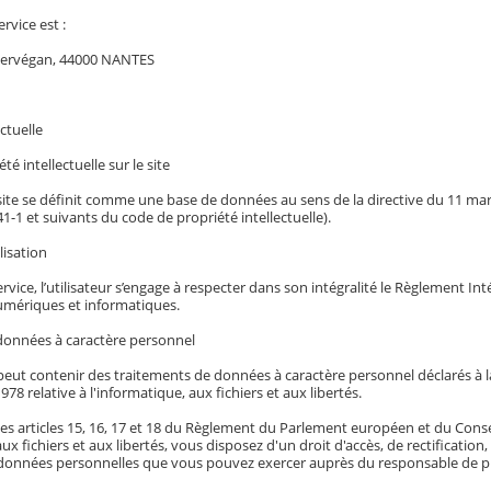
ervice est :
Kervégan, 44000 NANTES
ctuelle
té intellectuelle sur le site
 site se définit comme une base de données au sens de la directive du 11 mars 
341-1 et suivants du code de propriété intellectuelle).
lisation
service, l’utilisateur s’engage à respecter dans son intégralité le Règlement I
mériques et informatiques.
données à caractère personnel
eut contenir des traitements de données à caractère personnel déclarés à la 
978 relative à l'informatique, aux fichiers et aux libertés.
es articles 15, 16, 17 et 18 du Règlement du Parlement européen et du Conseil 
aux fichiers et aux libertés, vous disposez d'un droit d'accès, de rectificatio
données personnelles que vous pouvez exercer auprès du responsable de pu