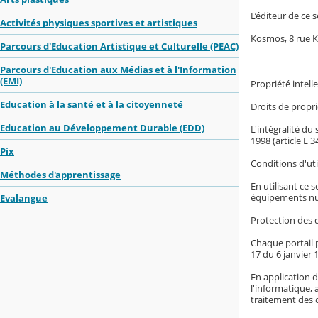
L’éditeur de ce s
Activités physiques sportives et artistiques
Kosmos, 8 rue 
Parcours d'Education Artistique et Culturelle (PEAC)
Parcours d'Education aux Médias et à l'Information
(EMI)
Propriété intelle
Education à la santé et à la citoyenneté
Droits de proprié
Education au Développement Durable (EDD)
L'intégralité du
1998 (article L 
Pix
Conditions d'uti
Méthodes d'apprentissage
En utilisant ce 
équipements nu
Evalangue
Protection des 
Chaque portail p
17 du 6 janvier 1
En application d
l'informatique, 
traitement des 