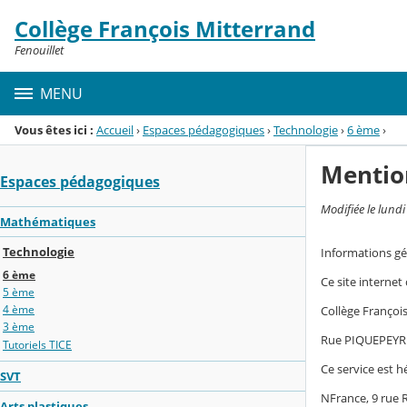
Panneau de gestion des cookies
Collège François Mitterrand
Menu de la rubrique
Contenu
Fenouillet
MENU
Vous êtes ici :
Accueil
›
Espaces pédagogiques
›
Technologie
›
6 ème
›
Mentio
Espaces pédagogiques
Modifiée le lund
Mathématiques
Technologie
Informations gé
6 ème
Ce site internet
5 ème
4 ème
Collège Franço
3 ème
Rue PIQUEPEYR
Tutoriels TICE
Ce service est h
SVT
NFrance, 9 rue
Arts plastiques